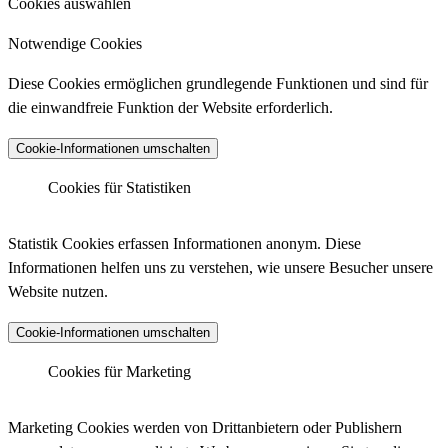
Cookies auswählen
Notwendige Cookies
Diese Cookies ermöglichen grundlegende Funktionen und sind für
die einwandfreie Funktion der Website erforderlich.
Cookie-Informationen umschalten
Cookies für Statistiken
Matomo Analytics
Statistik Cookies erfassen Informationen anonym. Diese
Informationen helfen uns zu verstehen, wie unsere Besucher unsere
Website nutzen.
Anbieter :
Matomo (ehemals Piwik)
Cookie-Informationen umschalten
Datenschutzlink :
https://matomo.org/privacy-policy/
Matomo Analytics (Tracking)
Cookies für Marketing
Host :
.matomo.cloud
Marketing Cookies werden von Drittanbietern oder Publishern