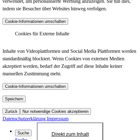
verwendet, um personalisierte Werbung anzuzeigen. Sie tun dies,
indem sie Besucher über Websites hinweg verfolgen.
Anbieter :
Matomo (ehemals Piwik)
Cookie-Informationen umschalten
_pk_ses.*.*, _pk_id.*.*, _pk_hsr.*.*,
_pk_ref.*.*, _pk_testcookie.*.*, _pk_uid.*.*,
Cookies für Externe Inhalte
Cookiename :
MatomoAbTesting, matomo_sessid,
LinkedIn - Insight Tag
mtm_consent_removed, mtm_cookie_consent,
Inhalte von Videoplattformen und Social Media Plattformen werden
_pk_cvar.*.*
standardmäßig blockiert. Wenn Cookies von externen Medien
30 Minuten, 13 Monate, 30 Minuten, 6 Monate,
akzeptiert werden, bedarf der Zugriff auf diese Inhalte keiner
Laufzeit :
Sitzung, 13 Monate, Dauerhaft, 14 Tage, 30
manuellen Zustimmung mehr.
Anbieter :
LinkedIn
Jahre, 30 Jahre, Sitzung
bcookie, bscookie, JSESSIONID, lang, lidc,
Datenschutzlink
Cookie-Informationen umschalten
https://matomo.org/privacy-policy/
Cookiename :
sdsc, li_gc, li_mc, UID, UserMatchHistory,
:
AnalyticsSyncHistory, lms_ads, lms_analytics
YouTube
Speichern
Host :
.matomo.cloud
1 Jahr, 1 Jahr, Sitzung, Sitzung, 24 Stunden,
Zurück
Nur notwendige Cookies akzeptieren
Laufzeit :
Sitzung, 6 Monate, 6 Monate, 720 Tage, 30
Datenschutzerklärung
Impressum
Tage, 30 Tage, 30 Tage
Datenschutzlink
Suche
Direkt zum Inhalt
https://de.linkedin.com/legal/privacy-policy?
:
Suche