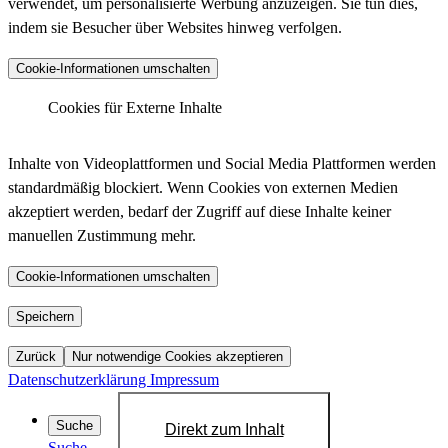
verwendet, um personalisierte Werbung anzuzeigen. Sie tun dies,
indem sie Besucher über Websites hinweg verfolgen.
Anbieter :
Matomo (ehemals Piwik)
Cookie-Informationen umschalten
_pk_ses.*.*, _pk_id.*.*, _pk_hsr.*.*,
_pk_ref.*.*, _pk_testcookie.*.*, _pk_uid.*.*,
Cookies für Externe Inhalte
Cookiename :
MatomoAbTesting, matomo_sessid,
LinkedIn - Insight Tag
mtm_consent_removed, mtm_cookie_consent,
Inhalte von Videoplattformen und Social Media Plattformen werden
_pk_cvar.*.*
standardmäßig blockiert. Wenn Cookies von externen Medien
30 Minuten, 13 Monate, 30 Minuten, 6 Monate,
akzeptiert werden, bedarf der Zugriff auf diese Inhalte keiner
Laufzeit :
Sitzung, 13 Monate, Dauerhaft, 14 Tage, 30
manuellen Zustimmung mehr.
Anbieter :
LinkedIn
Jahre, 30 Jahre, Sitzung
bcookie, bscookie, JSESSIONID, lang, lidc,
Datenschutzlink
Cookie-Informationen umschalten
https://matomo.org/privacy-policy/
Cookiename :
sdsc, li_gc, li_mc, UID, UserMatchHistory,
:
AnalyticsSyncHistory, lms_ads, lms_analytics
YouTube
Speichern
Host :
.matomo.cloud
1 Jahr, 1 Jahr, Sitzung, Sitzung, 24 Stunden,
Zurück
Nur notwendige Cookies akzeptieren
Laufzeit :
Sitzung, 6 Monate, 6 Monate, 720 Tage, 30
Datenschutzerklärung
Impressum
Tage, 30 Tage, 30 Tage
Datenschutzlink
Suche
Direkt zum Inhalt
https://de.linkedin.com/legal/privacy-policy?
:
Suche