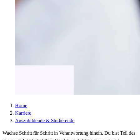
Laufzeit :
2 Jahre
Datenschutzlink
https://policies.google.com/privacy?hl=de
:
Host :
.google.com
Google; Gordon House, Barrow Street, Dublin
Anbieter :
4, Ireland
Datenschutzlink
https://business.safety.google/privacy/?hl=de
:
Host :
www.googletagmanager.com
Home
Karriere
Auszubildende & Studierende
Wachse
Schritt für Schritt in Verantwortung
hinein. Du bist
Teil des