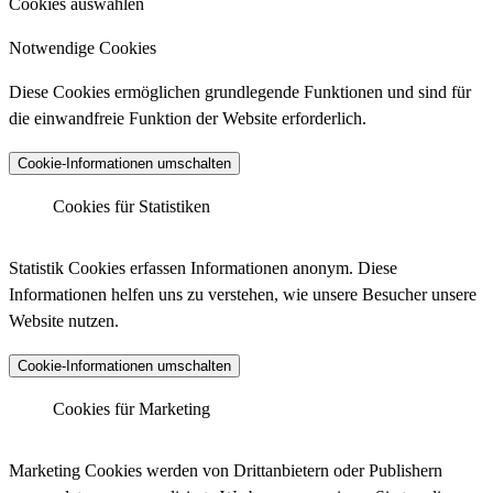
Cookies auswählen
Notwendige Cookies
Diese Cookies ermöglichen grundlegende Funktionen und sind für
die einwandfreie Funktion der Website erforderlich.
Cookie-Informationen umschalten
Cookies für Statistiken
Matomo Analytics
Statistik Cookies erfassen Informationen anonym. Diese
Informationen helfen uns zu verstehen, wie unsere Besucher unsere
Website nutzen.
Anbieter :
Matomo (ehemals Piwik)
Cookie-Informationen umschalten
Datenschutzlink :
https://matomo.org/privacy-policy/
Matomo Analytics (Tracking)
Cookies für Marketing
Host :
.matomo.cloud
Marketing Cookies werden von Drittanbietern oder Publishern