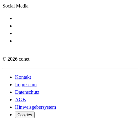
Social Media
© 2026 conet
Kontakt
Impressum
Datenschutz
AGB
Hinweisgebersystem
Cookies
Digita