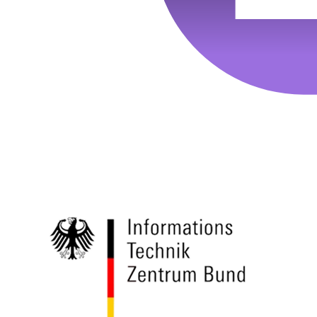
Laufzeit :
2 Jahre
Datenschutzlink
https://policies.google.com/privacy?hl=de
:
Host :
.google.com
Google; Gordon House, Barrow Street, Dublin
Anbieter :
4, Ireland
Datenschutzlink
https://business.safety.google/privacy/?hl=de
:
Host :
www.googletagmanager.com