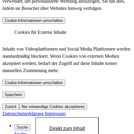
verwendet, um personalisierte Werbung anzuzeigen. Sie tun dies,
indem sie Besucher über Websites hinweg verfolgen.
Anbieter :
Matomo (ehemals Piwik)
Cookie-Informationen umschalten
_pk_ses.*.*, _pk_id.*.*, _pk_hsr.*.*,
_pk_ref.*.*, _pk_testcookie.*.*, _pk_uid.*.*,
Cookies für Externe Inhalte
Cookiename :
MatomoAbTesting, matomo_sessid,
LinkedIn - Insight Tag
mtm_consent_removed, mtm_cookie_consent,
Inhalte von Videoplattformen und Social Media Plattformen werden
_pk_cvar.*.*
standardmäßig blockiert. Wenn Cookies von externen Medien
30 Minuten, 13 Monate, 30 Minuten, 6 Monate,
akzeptiert werden, bedarf der Zugriff auf diese Inhalte keiner
Laufzeit :
Sitzung, 13 Monate, Dauerhaft, 14 Tage, 30
manuellen Zustimmung mehr.
Anbieter :
LinkedIn
Jahre, 30 Jahre, Sitzung
bcookie, bscookie, JSESSIONID, lang, lidc,
Datenschutzlink
Cookie-Informationen umschalten
https://matomo.org/privacy-policy/
Cookiename :
sdsc, li_gc, li_mc, UID, UserMatchHistory,
:
AnalyticsSyncHistory, lms_ads, lms_analytics
YouTube
Speichern
Host :
.matomo.cloud
1 Jahr, 1 Jahr, Sitzung, Sitzung, 24 Stunden,
Zurück
Nur notwendige Cookies akzeptieren
Laufzeit :
Sitzung, 6 Monate, 6 Monate, 720 Tage, 30
Datenschutzerklärung
Impressum
Tage, 30 Tage, 30 Tage
Datenschutzlink
Suche
Direkt zum Inhalt
https://de.linkedin.com/legal/privacy-policy?
:
Suche