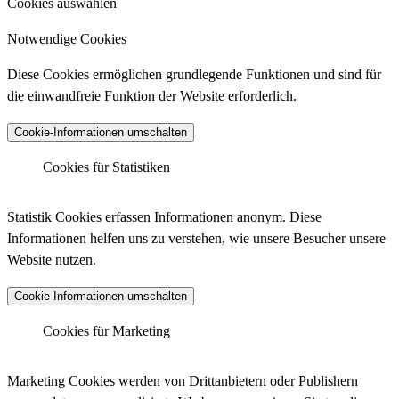
Cookies auswählen
Notwendige Cookies
Diese Cookies ermöglichen grundlegende Funktionen und sind für
die einwandfreie Funktion der Website erforderlich.
Cookie-Informationen umschalten
Cookies für Statistiken
Matomo Analytics
Statistik Cookies erfassen Informationen anonym. Diese
Informationen helfen uns zu verstehen, wie unsere Besucher unsere
Website nutzen.
Anbieter :
Matomo (ehemals Piwik)
Cookie-Informationen umschalten
Datenschutzlink :
https://matomo.org/privacy-policy/
Matomo Analytics (Tracking)
Cookies für Marketing
Host :
.matomo.cloud
Marketing Cookies werden von Drittanbietern oder Publishern