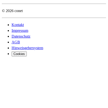
© 2026 conet
Kontakt
Impressum
Datenschutz
AGB
Hinweisgebersystem
Cookies
Digita
Digita
Busine
Öffent
Sovere
Vertei
Truste
Financ
Cyber 
Manufa
Agenti