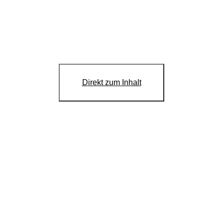
, li_gc, li_mc, UID, UserMatchHistory, AnalyticsSyncHistory, lms_ads,
tzung, 6 Monate, 6 Monate, 720 Tage, 30 Tage, 30 Tage, 30 Tage
reet, Dublin 4, Ireland
Direkt zum Inhalt
oor New York, New York 10001, USA