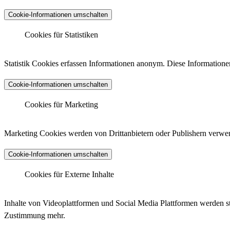
Cookie-Informationen umschalten
Cookies für Statistiken
Matomo Analytics
Statistik Cookies erfassen Informationen anonym. Diese Informatione
Cookie-Informationen umschalten
Anbieter :
Matomo (ehemals Piwik)
Datenschutzlink :
https://matomo.org/privacy-policy/
Matomo Analytics (Tracking)
Cookies für Marketing
Host :
.matomo.cloud
Marketing Cookies werden von Drittanbietern oder Publishern verwen
Cookie-Informationen umschalten
Anbieter :
Matomo (ehemals Piwik)
Cookiename :
_pk_ses.*.*, _pk_id.*.*, _pk_hsr.*.*, _pk_ref.
Cookies für Externe Inhalte
Laufzeit :
30 Minuten, 13 Monate, 30 Minuten, 6 Monate, Si
LinkedIn - Insight Tag
Datenschutzlink :
https://matomo.org/privacy-policy/
Inhalte von Videoplattformen und Social Media Plattformen werden st
Host :
.matomo.cloud
Zustimmung mehr.
Anbieter :
LinkedIn