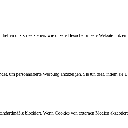
n helfen uns zu verstehen, wie unsere Besucher unsere Website nutzen.
det, um personalisierte Werbung anzuzeigen. Sie tun dies, indem sie 
*.*, _pk_testcookie.*.*, _pk_uid.*.*, MatomoAbTesting, matomo_sess
tzung, 13 Monate, Dauerhaft, 14 Tage, 30 Jahre, 30 Jahre, Sitzung
andardmäßig blockiert. Wenn Cookies von externen Medien akzeptiert w