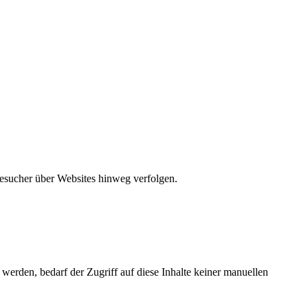
Besucher über Websites hinweg verfolgen.
id, mtm_consent_removed, mtm_cookie_consent, _pk_cvar.*.*
erden, bedarf der Zugriff auf diese Inhalte keiner manuellen