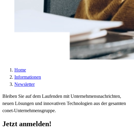
Laufzeit :
2 Jahre
Datenschutzlink
https://policies.google.com/privacy?hl=de
:
Host :
.google.com
Google; Gordon House, Barrow Street, Dublin
Anbieter :
4, Ireland
Datenschutzlink
https://business.safety.google/privacy/?hl=de
:
Host :
www.googletagmanager.com
Home
Informationen
Newsletter
Bleiben Sie auf dem Laufenden mit Unternehmensnachrichten,
neuen Lösungen und innovativen Technologien aus der gesamten
conet-Unternehmensgruppe.
Jetzt anmelden!