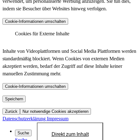
verwendet, um personalisierte Werbung anzuzeigen. Sie tun dies,
indem sie Besucher über Websites hinweg verfolgen.
Anbieter :
Matomo (ehemals Piwik)
Cookie-Informationen umschalten
_pk_ses.*.*, _pk_id.*.*, _pk_hsr.*.*,
_pk_ref.*.*, _pk_testcookie.*.*, _pk_uid.*.*,
Cookies für Externe Inhalte
Cookiename :
MatomoAbTesting, matomo_sessid,
LinkedIn - Insight Tag
mtm_consent_removed, mtm_cookie_consent,
Inhalte von Videoplattformen und Social Media Plattformen werden
_pk_cvar.*.*
standardmäßig blockiert. Wenn Cookies von externen Medien
30 Minuten, 13 Monate, 30 Minuten, 6 Monate,
akzeptiert werden, bedarf der Zugriff auf diese Inhalte keiner
Laufzeit :
Sitzung, 13 Monate, Dauerhaft, 14 Tage, 30
manuellen Zustimmung mehr.
Anbieter :
LinkedIn
Jahre, 30 Jahre, Sitzung
bcookie, bscookie, JSESSIONID, lang, lidc,
Datenschutzlink
Cookie-Informationen umschalten
https://matomo.org/privacy-policy/
Cookiename :
sdsc, li_gc, li_mc, UID, UserMatchHistory,
:
AnalyticsSyncHistory, lms_ads, lms_analytics
YouTube
Speichern
Host :
.matomo.cloud
1 Jahr, 1 Jahr, Sitzung, Sitzung, 24 Stunden,
Zurück
Nur notwendige Cookies akzeptieren
Laufzeit :
Sitzung, 6 Monate, 6 Monate, 720 Tage, 30
Datenschutzerklärung
Impressum
Tage, 30 Tage, 30 Tage
Datenschutzlink
Suche
Direkt zum Inhalt
https://de.linkedin.com/legal/privacy-policy?
:
Suche