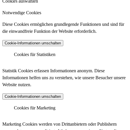
Cookies auswählen
Notwendige Cookies
Diese Cookies ermöglichen grundlegende Funktionen und sind für
die einwandfreie Funktion der Website erforderlich.
Cookie-Informationen umschalten
Cookies für Statistiken
Matomo Analytics
Statistik Cookies erfassen Informationen anonym. Diese
Informationen helfen uns zu verstehen, wie unsere Besucher unsere
Website nutzen.
Anbieter :
Matomo (ehemals Piwik)
Cookie-Informationen umschalten
Datenschutzlink :
https://matomo.org/privacy-policy/
Matomo Analytics (Tracking)
Cookies für Marketing
Host :
.matomo.cloud
Marketing Cookies werden von Drittanbietern oder Publishern