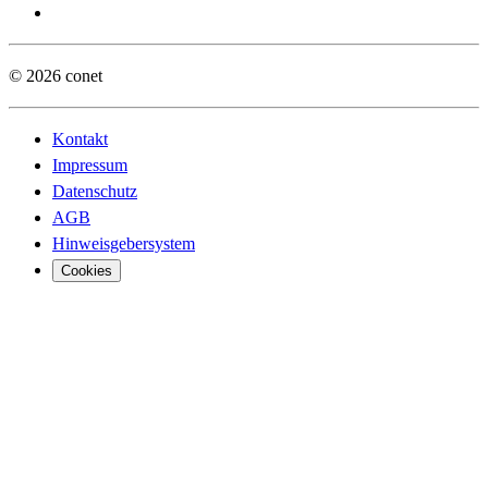
© 2026 conet
Kontakt
Impressum
Datenschutz
AGB
Hinweisgebersystem
Cookies
Digita
Digita
Busine
Öffent
Sovere
Vertei
Truste
Financ
Cyber 