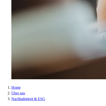
Laufzeit :
2 Jahre
Datenschutzlink
https://policies.google.com/privacy?hl=de
:
Host :
.google.com
Google; Gordon House, Barrow Street, Dublin
Anbieter :
4, Ireland
Datenschutzlink
https://business.safety.google/privacy/?hl=de
:
Host :
www.googletagmanager.com
Home
Über uns
Nachhaltigkeit & ESG