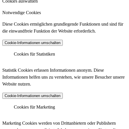
Cookies auswählen
Notwendige Cookies
Diese Cookies ermöglichen grundlegende Funktionen und sind für
die einwandfreie Funktion der Website erforderlich.
Cookie-Informationen umschalten
Cookies für Statistiken
Matomo Analytics
Statistik Cookies erfassen Informationen anonym. Diese
Informationen helfen uns zu verstehen, wie unsere Besucher unsere
Website nutzen.
Anbieter :
Matomo (ehemals Piwik)
Cookie-Informationen umschalten
Datenschutzlink :
https://matomo.org/privacy-policy/
Matomo Analytics (Tracking)
Cookies für Marketing
Host :
.matomo.cloud
Marketing Cookies werden von Drittanbietern oder Publishern