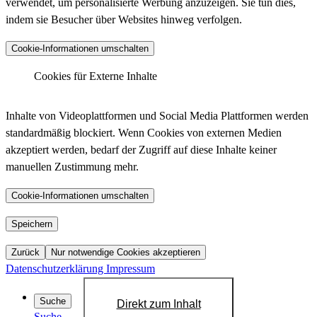
verwendet, um personalisierte Werbung anzuzeigen. Sie tun dies,
indem sie Besucher über Websites hinweg verfolgen.
Anbieter :
Matomo (ehemals Piwik)
Cookie-Informationen umschalten
_pk_ses.*.*, _pk_id.*.*, _pk_hsr.*.*,
_pk_ref.*.*, _pk_testcookie.*.*, _pk_uid.*.*,
Cookies für Externe Inhalte
Cookiename :
MatomoAbTesting, matomo_sessid,
LinkedIn - Insight Tag
mtm_consent_removed, mtm_cookie_consent,
Inhalte von Videoplattformen und Social Media Plattformen werden
_pk_cvar.*.*
standardmäßig blockiert. Wenn Cookies von externen Medien
30 Minuten, 13 Monate, 30 Minuten, 6 Monate,
akzeptiert werden, bedarf der Zugriff auf diese Inhalte keiner
Laufzeit :
Sitzung, 13 Monate, Dauerhaft, 14 Tage, 30
manuellen Zustimmung mehr.
Anbieter :
LinkedIn
Jahre, 30 Jahre, Sitzung
bcookie, bscookie, JSESSIONID, lang, lidc,
Datenschutzlink
Cookie-Informationen umschalten
https://matomo.org/privacy-policy/
Cookiename :
sdsc, li_gc, li_mc, UID, UserMatchHistory,
:
AnalyticsSyncHistory, lms_ads, lms_analytics
YouTube
Speichern
Host :
.matomo.cloud
1 Jahr, 1 Jahr, Sitzung, Sitzung, 24 Stunden,
Zurück
Nur notwendige Cookies akzeptieren
Laufzeit :
Sitzung, 6 Monate, 6 Monate, 720 Tage, 30
Datenschutzerklärung
Impressum
Tage, 30 Tage, 30 Tage
Datenschutzlink
Suche
Direkt zum Inhalt
https://de.linkedin.com/legal/privacy-policy?
:
Suche