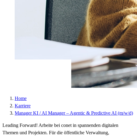
Laufzeit :
2 Jahre
Datenschutzlink
https://policies.google.com/privacy?hl=de
:
Host :
.google.com
Google; Gordon House, Barrow Street, Dublin
Anbieter :
4, Ireland
Datenschutzlink
https://business.safety.google/privacy/?hl=de
:
Host :
www.googletagmanager.com
Home
Karriere
Manager KI / AI Manager – Agentic & Predictive AI (m/w/d)
Leading Forward! Arbeite bei conet in spannenden digitalen
Themen und Projekten. Für die öffentliche Verwaltung,