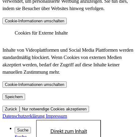
verwendet, um personalisierte Werbung anzuzeigen. Sie tun dies,
indem sie Besucher über Websites hinweg verfolgen.
Anbieter :
Matomo (ehemals Piwik)
Cookie-Informationen umschalten
_pk_ses.*.*, _pk_id.*.*, _pk_hsr.*.*,
_pk_ref.*.*, _pk_testcookie.*.*, _pk_uid.*.*,
Cookies für Externe Inhalte
Cookiename :
MatomoAbTesting, matomo_sessid,
LinkedIn - Insight Tag
mtm_consent_removed, mtm_cookie_consent,
Inhalte von Videoplattformen und Social Media Plattformen werden
_pk_cvar.*.*
standardmäßig blockiert. Wenn Cookies von externen Medien
30 Minuten, 13 Monate, 30 Minuten, 6 Monate,
akzeptiert werden, bedarf der Zugriff auf diese Inhalte keiner
Laufzeit :
Sitzung, 13 Monate, Dauerhaft, 14 Tage, 30
manuellen Zustimmung mehr.
Anbieter :
LinkedIn
Jahre, 30 Jahre, Sitzung
bcookie, bscookie, JSESSIONID, lang, lidc,
Datenschutzlink
Cookie-Informationen umschalten
https://matomo.org/privacy-policy/
Cookiename :
sdsc, li_gc, li_mc, UID, UserMatchHistory,
:
AnalyticsSyncHistory, lms_ads, lms_analytics
YouTube
Speichern
Host :
.matomo.cloud
1 Jahr, 1 Jahr, Sitzung, Sitzung, 24 Stunden,
Zurück
Nur notwendige Cookies akzeptieren
Laufzeit :
Sitzung, 6 Monate, 6 Monate, 720 Tage, 30
Datenschutzerklärung
Impressum
Tage, 30 Tage, 30 Tage
Datenschutzlink
Suche
Direkt zum Inhalt
https://de.linkedin.com/legal/privacy-policy?
:
Suche