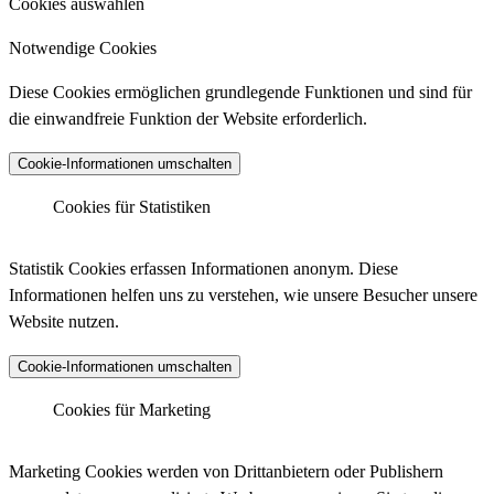
Cookies auswählen
Notwendige Cookies
Diese Cookies ermöglichen grundlegende Funktionen und sind für
die einwandfreie Funktion der Website erforderlich.
Cookie-Informationen umschalten
Cookies für Statistiken
Matomo Analytics
Statistik Cookies erfassen Informationen anonym. Diese
Informationen helfen uns zu verstehen, wie unsere Besucher unsere
Website nutzen.
Anbieter :
Matomo (ehemals Piwik)
Cookie-Informationen umschalten
Datenschutzlink :
https://matomo.org/privacy-policy/
Matomo Analytics (Tracking)
Cookies für Marketing
Host :
.matomo.cloud
Marketing Cookies werden von Drittanbietern oder Publishern