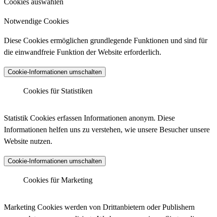
Cookies auswählen
Notwendige Cookies
Diese Cookies ermöglichen grundlegende Funktionen und sind für
die einwandfreie Funktion der Website erforderlich.
Cookie-Informationen umschalten
Cookies für Statistiken
Matomo Analytics
Statistik Cookies erfassen Informationen anonym. Diese
Informationen helfen uns zu verstehen, wie unsere Besucher unsere
Website nutzen.
Anbieter :
Matomo (ehemals Piwik)
Cookie-Informationen umschalten
Datenschutzlink :
https://matomo.org/privacy-policy/
Matomo Analytics (Tracking)
Cookies für Marketing
Host :
.matomo.cloud
Marketing Cookies werden von Drittanbietern oder Publishern