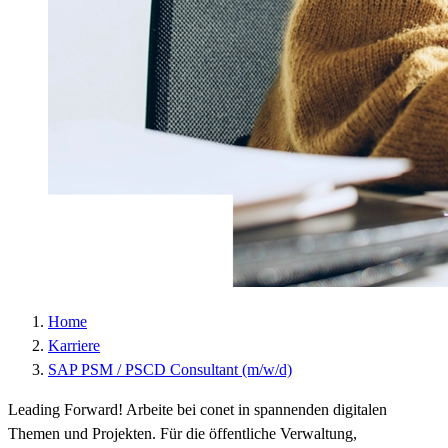
Laufzeit :
2 Jahre
Datenschutzlink
https://policies.google.com/privacy?hl=de
:
Host :
.google.com
Google; Gordon House, Barrow Street, Dublin
Anbieter :
4, Ireland
Datenschutzlink
https://business.safety.google/privacy/?hl=de
:
Host :
www.googletagmanager.com
Home
Karriere
SAP PSM / PSCD Consultant (m/w/d)
Leading Forward! Arbeite bei conet in spannenden digitalen
Themen und Projekten. Für die öffentliche Verwaltung,