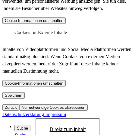
verwendet, um personalisierte Werbung anzuzeigen. Sie tun dies,
indem sie Besucher über Websites hinweg verfolgen.
Anbieter :
Matomo (ehemals Piwik)
Cookie-Informationen umschalten
_pk_ses.*.*, _pk_id.*.*, _pk_hsr.*.*,
_pk_ref.*.*, _pk_testcookie.*.*, _pk_uid.*.*,
Cookies für Externe Inhalte
Cookiename :
MatomoAbTesting, matomo_sessid,
LinkedIn - Insight Tag
mtm_consent_removed, mtm_cookie_consent,
Inhalte von Videoplattformen und Social Media Plattformen werden
_pk_cvar.*.*
standardmäßig blockiert. Wenn Cookies von externen Medien
30 Minuten, 13 Monate, 30 Minuten, 6 Monate,
akzeptiert werden, bedarf der Zugriff auf diese Inhalte keiner
Laufzeit :
Sitzung, 13 Monate, Dauerhaft, 14 Tage, 30
manuellen Zustimmung mehr.
Anbieter :
LinkedIn
Jahre, 30 Jahre, Sitzung
bcookie, bscookie, JSESSIONID, lang, lidc,
Datenschutzlink
Cookie-Informationen umschalten
https://matomo.org/privacy-policy/
Cookiename :
sdsc, li_gc, li_mc, UID, UserMatchHistory,
:
AnalyticsSyncHistory, lms_ads, lms_analytics
YouTube
Speichern
Host :
.matomo.cloud
1 Jahr, 1 Jahr, Sitzung, Sitzung, 24 Stunden,
Zurück
Nur notwendige Cookies akzeptieren
Laufzeit :
Sitzung, 6 Monate, 6 Monate, 720 Tage, 30
Datenschutzerklärung
Impressum
Tage, 30 Tage, 30 Tage
Datenschutzlink
Suche
Direkt zum Inhalt
https://de.linkedin.com/legal/privacy-policy?
:
Suche