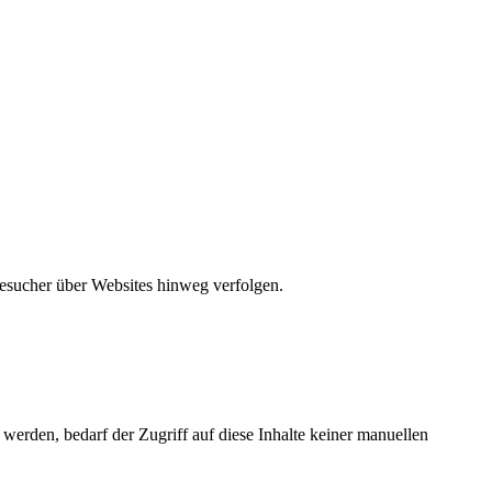
Besucher über Websites hinweg verfolgen.
id, mtm_consent_removed, mtm_cookie_consent, _pk_cvar.*.*
erden, bedarf der Zugriff auf diese Inhalte keiner manuellen