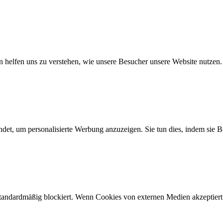
n helfen uns zu verstehen, wie unsere Besucher unsere Website nutzen.
det, um personalisierte Werbung anzuzeigen. Sie tun dies, indem sie 
*.*, _pk_testcookie.*.*, _pk_uid.*.*, MatomoAbTesting, matomo_sess
tzung, 13 Monate, Dauerhaft, 14 Tage, 30 Jahre, 30 Jahre, Sitzung
andardmäßig blockiert. Wenn Cookies von externen Medien akzeptiert w