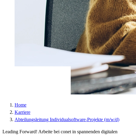
Laufzeit :
2 Jahre
Datenschutzlink
https://policies.google.com/privacy?hl=de
:
Host :
.google.com
Google; Gordon House, Barrow Street, Dublin
Anbieter :
4, Ireland
Datenschutzlink
https://business.safety.google/privacy/?hl=de
:
Host :
www.googletagmanager.com
Home
Karriere
Abteilungsleitung Individualsoftware-Projekte (m/w/d)
Leading Forward! Arbeite bei conet in spannenden digitalen