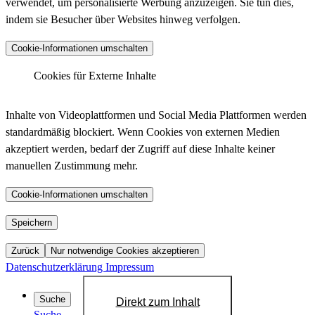
verwendet, um personalisierte Werbung anzuzeigen. Sie tun dies,
indem sie Besucher über Websites hinweg verfolgen.
Anbieter :
Matomo (ehemals Piwik)
Cookie-Informationen umschalten
_pk_ses.*.*, _pk_id.*.*, _pk_hsr.*.*,
_pk_ref.*.*, _pk_testcookie.*.*, _pk_uid.*.*,
Cookies für Externe Inhalte
Cookiename :
MatomoAbTesting, matomo_sessid,
LinkedIn - Insight Tag
mtm_consent_removed, mtm_cookie_consent,
Inhalte von Videoplattformen und Social Media Plattformen werden
_pk_cvar.*.*
standardmäßig blockiert. Wenn Cookies von externen Medien
30 Minuten, 13 Monate, 30 Minuten, 6 Monate,
akzeptiert werden, bedarf der Zugriff auf diese Inhalte keiner
Laufzeit :
Sitzung, 13 Monate, Dauerhaft, 14 Tage, 30
manuellen Zustimmung mehr.
Anbieter :
LinkedIn
Jahre, 30 Jahre, Sitzung
bcookie, bscookie, JSESSIONID, lang, lidc,
Datenschutzlink
Cookie-Informationen umschalten
https://matomo.org/privacy-policy/
Cookiename :
sdsc, li_gc, li_mc, UID, UserMatchHistory,
:
AnalyticsSyncHistory, lms_ads, lms_analytics
YouTube
Speichern
Host :
.matomo.cloud
1 Jahr, 1 Jahr, Sitzung, Sitzung, 24 Stunden,
Zurück
Nur notwendige Cookies akzeptieren
Laufzeit :
Sitzung, 6 Monate, 6 Monate, 720 Tage, 30
Datenschutzerklärung
Impressum
Tage, 30 Tage, 30 Tage
Datenschutzlink
Suche
Direkt zum Inhalt
https://de.linkedin.com/legal/privacy-policy?
:
Suche