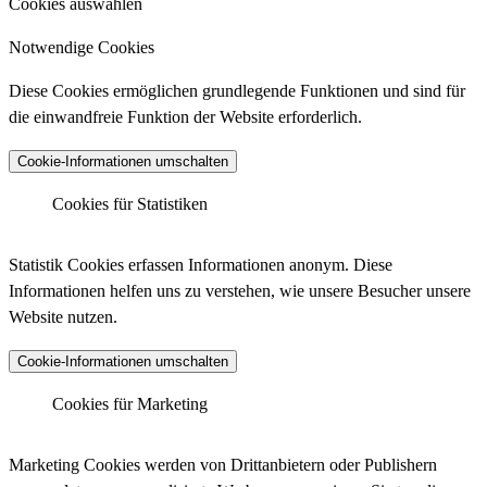
Cookies auswählen
Notwendige Cookies
Diese Cookies ermöglichen grundlegende Funktionen und sind für
die einwandfreie Funktion der Website erforderlich.
Cookie-Informationen umschalten
Cookies für Statistiken
Matomo Analytics
Statistik Cookies erfassen Informationen anonym. Diese
Informationen helfen uns zu verstehen, wie unsere Besucher unsere
Website nutzen.
Anbieter :
Matomo (ehemals Piwik)
Cookie-Informationen umschalten
Datenschutzlink :
https://matomo.org/privacy-policy/
Matomo Analytics (Tracking)
Cookies für Marketing
Host :
.matomo.cloud
Marketing Cookies werden von Drittanbietern oder Publishern