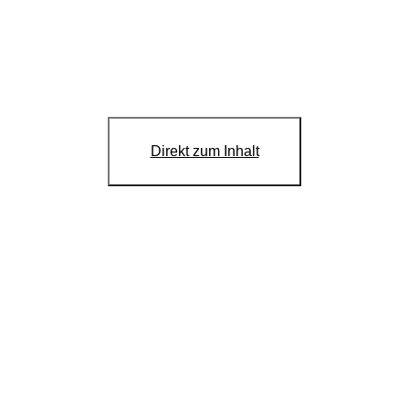
, li_gc, li_mc, UID, UserMatchHistory, AnalyticsSyncHistory, lms_ads,
tzung, 6 Monate, 6 Monate, 720 Tage, 30 Tage, 30 Tage, 30 Tage
reet, Dublin 4, Ireland
Direkt zum Inhalt
oor New York, New York 10001, USA