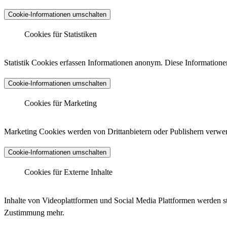
Cookie-Informationen umschalten
Cookies für Statistiken
Matomo Analytics
Statistik Cookies erfassen Informationen anonym. Diese Informatione
Cookie-Informationen umschalten
Anbieter :
Matomo (ehemals Piwik)
Datenschutzlink :
https://matomo.org/privacy-policy/
Matomo Analytics (Tracking)
Cookies für Marketing
Host :
.matomo.cloud
Marketing Cookies werden von Drittanbietern oder Publishern verwen
Cookie-Informationen umschalten
Anbieter :
Matomo (ehemals Piwik)
Cookiename :
_pk_ses.*.*, _pk_id.*.*, _pk_hsr.*.*, _pk_ref.
Cookies für Externe Inhalte
Laufzeit :
30 Minuten, 13 Monate, 30 Minuten, 6 Monate, Si
LinkedIn - Insight Tag
Datenschutzlink :
https://matomo.org/privacy-policy/
Inhalte von Videoplattformen und Social Media Plattformen werden st
Host :
.matomo.cloud
Zustimmung mehr.
Anbieter :
LinkedIn