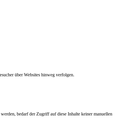
Besucher über Websites hinweg verfolgen.
id, mtm_consent_removed, mtm_cookie_consent, _pk_cvar.*.*
erden, bedarf der Zugriff auf diese Inhalte keiner manuellen