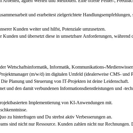
m Arbeiten, agilen Werten und Methoden. Eine offene Fehler-, Feedback-
Zusammenarbeit und erarbeitest zielgerichtete Handlungsempfehlungen, 
nserer Kunden weiter und hilfst, Potenziale umzusetzen.
r Kunden und übersetzt diese in umsetzbare Anforderungen, während d
 der Wirtschaftsinformatik, Informatik, Kommunikations-/Medienwissen
 Projektmanager (m/w/d) im digitalen Umfeld (idealerweise CMS- und 
. Die Planung und Steuerung von IT-Projekten ist deine Leidenschaft.
nternet und den damit verbundenen Informationsdienstleistungen und -te
 projektbasierten Implementierung von KI-Anwendungen mit.
ischkenntnisse.
-Quo zu hinterfragen und Du strebst aktiv Verbesserungen an.
Teams sind nicht nur Ressource. Kunden zahlen nicht nur Rechnungen. D