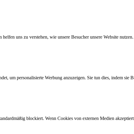
n helfen uns zu verstehen, wie unsere Besucher unsere Website nutzen.
det, um personalisierte Werbung anzuzeigen. Sie tun dies, indem sie 
*.*, _pk_testcookie.*.*, _pk_uid.*.*, MatomoAbTesting, matomo_sess
tzung, 13 Monate, Dauerhaft, 14 Tage, 30 Jahre, 30 Jahre, Sitzung
andardmäßig blockiert. Wenn Cookies von externen Medien akzeptiert w