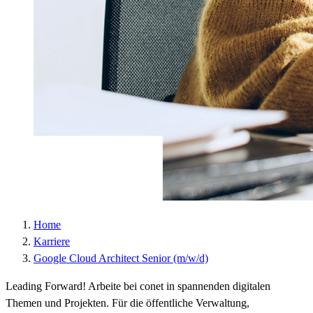
Laufzeit :
2 Jahre
Datenschutzlink
https://policies.google.com/privacy?hl=de
:
Host :
.google.com
Google; Gordon House, Barrow Street, Dublin
Anbieter :
4, Ireland
Datenschutzlink
https://business.safety.google/privacy/?hl=de
:
Host :
www.googletagmanager.com
Home
Karriere
Google Cloud Architect Senior (m/w/d)
Leading Forward! Arbeite bei conet in spannenden digitalen
Themen und Projekten. Für die öffentliche Verwaltung,