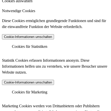
Cookies auswählen
Notwendige Cookies
Diese Cookies ermöglichen grundlegende Funktionen und sind für
die einwandfreie Funktion der Website erforderlich.
Cookie-Informationen umschalten
Cookies für Statistiken
Matomo Analytics
Statistik Cookies erfassen Informationen anonym. Diese
Informationen helfen uns zu verstehen, wie unsere Besucher unsere
Website nutzen.
Anbieter :
Matomo (ehemals Piwik)
Cookie-Informationen umschalten
Datenschutzlink :
https://matomo.org/privacy-policy/
Matomo Analytics (Tracking)
Cookies für Marketing
Host :
.matomo.cloud
Marketing Cookies werden von Drittanbietern oder Publishern