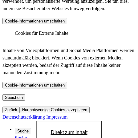
verwendet, um personalisierte Werbung anzuzeigen. Sie tun dies,
indem sie Besucher über Websites hinweg verfolgen.
Anbieter :
Matomo (ehemals Piwik)
Cookie-Informationen umschalten
_pk_ses.*.*, _pk_id.*.*, _pk_hsr.*.*,
_pk_ref.*.*, _pk_testcookie.*.*, _pk_uid.*.*,
Cookies für Externe Inhalte
Cookiename :
MatomoAbTesting, matomo_sessid,
LinkedIn - Insight Tag
mtm_consent_removed, mtm_cookie_consent,
Inhalte von Videoplattformen und Social Media Plattformen werden
_pk_cvar.*.*
standardmäßig blockiert. Wenn Cookies von externen Medien
30 Minuten, 13 Monate, 30 Minuten, 6 Monate,
akzeptiert werden, bedarf der Zugriff auf diese Inhalte keiner
Laufzeit :
Sitzung, 13 Monate, Dauerhaft, 14 Tage, 30
manuellen Zustimmung mehr.
Anbieter :
LinkedIn
Jahre, 30 Jahre, Sitzung
bcookie, bscookie, JSESSIONID, lang, lidc,
Datenschutzlink
Cookie-Informationen umschalten
https://matomo.org/privacy-policy/
Cookiename :
sdsc, li_gc, li_mc, UID, UserMatchHistory,
:
AnalyticsSyncHistory, lms_ads, lms_analytics
YouTube
Speichern
Host :
.matomo.cloud
1 Jahr, 1 Jahr, Sitzung, Sitzung, 24 Stunden,
Zurück
Nur notwendige Cookies akzeptieren
Laufzeit :
Sitzung, 6 Monate, 6 Monate, 720 Tage, 30
Datenschutzerklärung
Impressum
Tage, 30 Tage, 30 Tage
Datenschutzlink
Suche
Direkt zum Inhalt
https://de.linkedin.com/legal/privacy-policy?
:
Suche