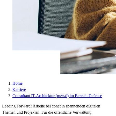
Laufzeit :
2 Jahre
Datenschutzlink
https://policies.google.com/privacy?hl=de
:
Host :
.google.com
Google; Gordon House, Barrow Street, Dublin
Anbieter :
4, Ireland
Datenschutzlink
https://business.safety.google/privacy/?hl=de
:
Host :
www.googletagmanager.com
Home
Karriere
Consultant IT-Architektur (m/w/d) im Bereich Defense
Leading Forward! Arbeite bei conet in spannenden digitalen
Themen und Projekten. Für die öffentliche Verwaltung,