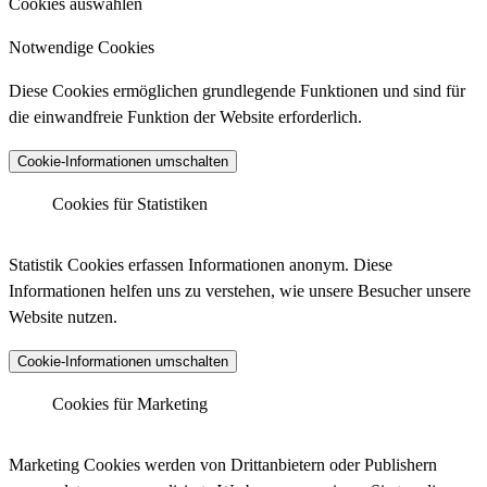
Cookies auswählen
Notwendige Cookies
Diese Cookies ermöglichen grundlegende Funktionen und sind für
die einwandfreie Funktion der Website erforderlich.
Cookie-Informationen umschalten
Cookies für Statistiken
Matomo Analytics
Statistik Cookies erfassen Informationen anonym. Diese
Informationen helfen uns zu verstehen, wie unsere Besucher unsere
Website nutzen.
Anbieter :
Matomo (ehemals Piwik)
Cookie-Informationen umschalten
Datenschutzlink :
https://matomo.org/privacy-policy/
Matomo Analytics (Tracking)
Cookies für Marketing
Host :
.matomo.cloud
Marketing Cookies werden von Drittanbietern oder Publishern