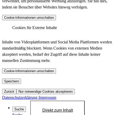
verwendet, um personalisierte Werbung anzuzeigen. Sie tun dies,
indem sie Besucher über Websites hinweg verfolgen.
Anbieter :
Matomo (ehemals Piwik)
Cookie-Informationen umschalten
_pk_ses.*.*, _pk_id.*.*, _pk_hsr.*.*,
_pk_ref.*.*, _pk_testcookie.*.*, _pk_uid.*.*,
Cookies für Externe Inhalte
Cookiename :
MatomoAbTesting, matomo_sessid,
LinkedIn - Insight Tag
mtm_consent_removed, mtm_cookie_consent,
Inhalte von Videoplattformen und Social Media Plattformen werden
_pk_cvar.*.*
standardmäßig blockiert. Wenn Cookies von externen Medien
30 Minuten, 13 Monate, 30 Minuten, 6 Monate,
akzeptiert werden, bedarf der Zugriff auf diese Inhalte keiner
Laufzeit :
Sitzung, 13 Monate, Dauerhaft, 14 Tage, 30
manuellen Zustimmung mehr.
Anbieter :
LinkedIn
Jahre, 30 Jahre, Sitzung
bcookie, bscookie, JSESSIONID, lang, lidc,
Datenschutzlink
Cookie-Informationen umschalten
https://matomo.org/privacy-policy/
Cookiename :
sdsc, li_gc, li_mc, UID, UserMatchHistory,
:
AnalyticsSyncHistory, lms_ads, lms_analytics
YouTube
Speichern
Host :
.matomo.cloud
1 Jahr, 1 Jahr, Sitzung, Sitzung, 24 Stunden,
Zurück
Nur notwendige Cookies akzeptieren
Laufzeit :
Sitzung, 6 Monate, 6 Monate, 720 Tage, 30
Datenschutzerklärung
Impressum
Tage, 30 Tage, 30 Tage
Datenschutzlink
Suche
Direkt zum Inhalt
https://de.linkedin.com/legal/privacy-policy?
:
Suche