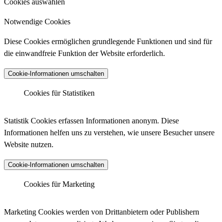
Cookies auswählen
Notwendige Cookies
Diese Cookies ermöglichen grundlegende Funktionen und sind für
die einwandfreie Funktion der Website erforderlich.
Cookie-Informationen umschalten
Cookies für Statistiken
Matomo Analytics
Statistik Cookies erfassen Informationen anonym. Diese
Informationen helfen uns zu verstehen, wie unsere Besucher unsere
Website nutzen.
Anbieter :
Matomo (ehemals Piwik)
Cookie-Informationen umschalten
Datenschutzlink :
https://matomo.org/privacy-policy/
Matomo Analytics (Tracking)
Cookies für Marketing
Host :
.matomo.cloud
Marketing Cookies werden von Drittanbietern oder Publishern