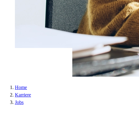
Laufzeit :
2 Jahre
Datenschutzlink
https://policies.google.com/privacy?hl=de
:
Host :
.google.com
Google; Gordon House, Barrow Street, Dublin
Anbieter :
4, Ireland
Datenschutzlink
https://business.safety.google/privacy/?hl=de
:
Host :
www.googletagmanager.com
Home
Karriere
Jobs