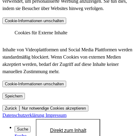
verwendet, um personalisierte Werbung anzuzeigen. Sie tun dies,
indem sie Besucher über Websites hinweg verfolgen.
Anbieter :
Matomo (ehemals Piwik)
Cookie-Informationen umschalten
_pk_ses.*.*, _pk_id.*.*, _pk_hsr.*.*,
_pk_ref.*.*, _pk_testcookie.*.*, _pk_uid.*.*,
Cookies für Externe Inhalte
Cookiename :
MatomoAbTesting, matomo_sessid,
LinkedIn - Insight Tag
mtm_consent_removed, mtm_cookie_consent,
Inhalte von Videoplattformen und Social Media Plattformen werden
_pk_cvar.*.*
standardmäßig blockiert. Wenn Cookies von externen Medien
30 Minuten, 13 Monate, 30 Minuten, 6 Monate,
akzeptiert werden, bedarf der Zugriff auf diese Inhalte keiner
Laufzeit :
Sitzung, 13 Monate, Dauerhaft, 14 Tage, 30
manuellen Zustimmung mehr.
Anbieter :
LinkedIn
Jahre, 30 Jahre, Sitzung
bcookie, bscookie, JSESSIONID, lang, lidc,
Datenschutzlink
Cookie-Informationen umschalten
https://matomo.org/privacy-policy/
Cookiename :
sdsc, li_gc, li_mc, UID, UserMatchHistory,
:
AnalyticsSyncHistory, lms_ads, lms_analytics
YouTube
Speichern
Host :
.matomo.cloud
1 Jahr, 1 Jahr, Sitzung, Sitzung, 24 Stunden,
Zurück
Nur notwendige Cookies akzeptieren
Laufzeit :
Sitzung, 6 Monate, 6 Monate, 720 Tage, 30
Datenschutzerklärung
Impressum
Tage, 30 Tage, 30 Tage
Datenschutzlink
Suche
Direkt zum Inhalt
https://de.linkedin.com/legal/privacy-policy?
:
Suche